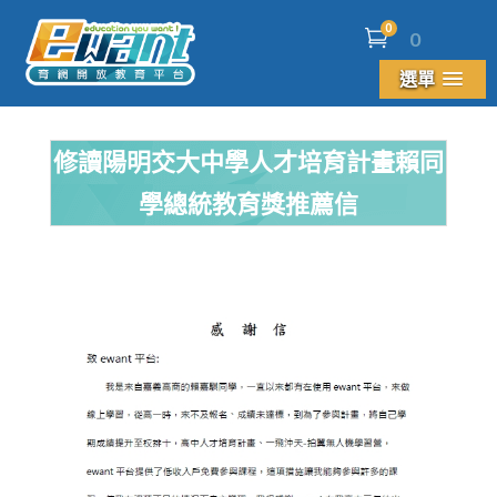
0
0
選單
修讀陽明交大中學人才培育計畫賴同
學總統教育獎推薦信